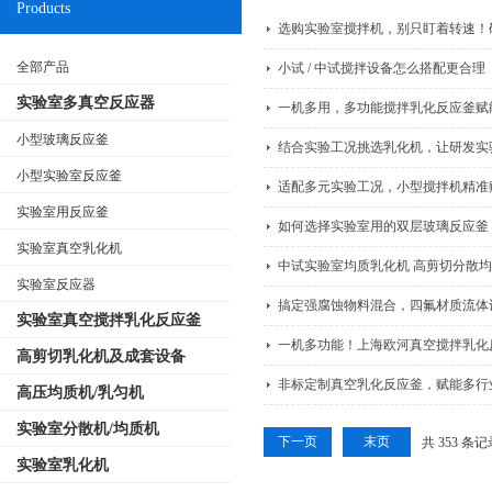
Products
选购实验室搅拌机，别只盯着转速！
全部产品
小试 / 中试搅拌设备怎么搭配更合理
实验室多真空反应器
一机多用，多功能搅拌乳化反应釜赋
小型玻璃反应釜
结合实验工况挑选乳化机，让研发实
小型实验室反应釜
适配多元实验工况，小型搅拌机精准
实验室用反应釜
如何选择实验室用的双层玻璃反应釜
实验室真空乳化机
中试实验室均质乳化机 高剪切分散
实验室反应器
搞定强腐蚀物料混合，四氟材质流体
实验室真空搅拌乳化反应釜
一机多功能！上海欧河真空搅拌乳化
高剪切乳化机及成套设备
非标定制真空乳化反应釜，赋能多行
高压均质机/乳匀机
实验室分散机/均质机
下一页
末页
共 353 条
实验室乳化机