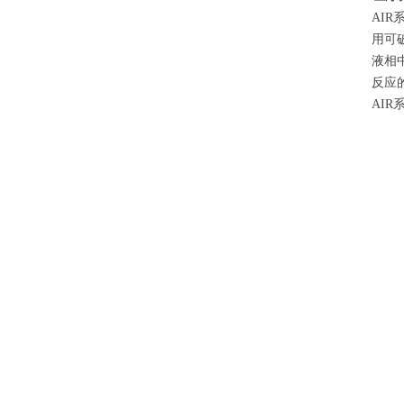
AIR
用可
液相
反应
AIR