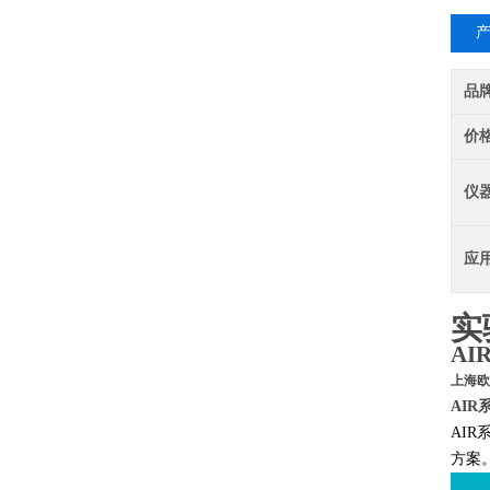
品
价
仪
应
实
A
上海欧
AIR
AI
方案