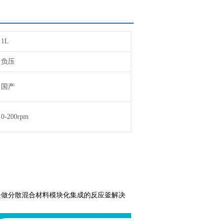
1L
负压
国产
0-200rpm
是做分散混合材料模块化集成的反应釜解决