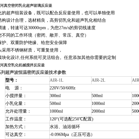
河真空密闭乳化超声玻璃反应釜
化的超声组装设备，既可以配合反应釜使用，也可以单独使用
结构设计合理，选材精良，高剪切乳化和超声乳化相结合
速，转速可达30000rpm，为您27m/s的剪切线速度
您不同的工作环境（密闭、敞开、常压、真空）
保护、双重防护绝缘、给您安全保障
头采用不锈钢材质，可重复使用，
模块化设计,任何系统可灵活组合。任意添加其他你需要的定制
河真空乳化机械搅拌反应釜
系列
超声波恒温密闭反应釜
技术参数
型号：
AIR-1L
AIR-2L
AIR
电 源：
220V/50/60Hz
小搅拌量：
300ml
500ml
100
小乳化量：
500ml
1000ml
200
允许处理量：
1000ml
2000ml
500
工作温度：
120°(可选配250℃配置)
加热方式：
水浴、油浴循环
可达真空：
-0.096Mpa（正压可选）