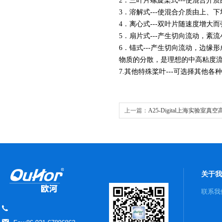
2
．三叶片螺旋桨式
---
使混合介质
3
．溶解式
---
使混合介质由上、下
4
．离心式
---
双叶片随速度增大而
5
．扇片式
---
产生切向流动，紊流
6
．锚式
---
产生切向流动，边缘形
物质的分散，是理想的中高粘度
7.其他特殊桨叶---可选择其他
上一篇：
A25-Digital上海实验室
机定制批发
关于我
联系我