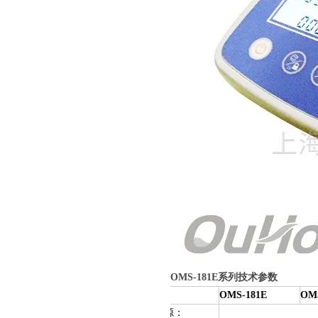
OMS-181E系列
技术参数
型号
：
OMS-181E
OM
电 源：