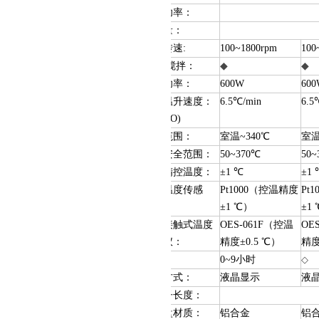
电机功率：
搅拌量：
搅拌转速:
100~1800rpm
100
顺/逆搅拌：
◆
◆
加热功率：
600W
60
加热温升速度：
6.5℃/min
6.5
(1LH2O)
温度范围：
室温~340℃
室温
可调安全范围：
50~370℃
50~
盘面精控温度：
±
1
℃
±
1
外接温度传感
Pt1000（控温精度
Pt
器
：
±1 ℃）
±1
外接接触式温度
O
ES-061F（控温
O
E
测量仪：
精度±0.5 ℃）
精度
定时：
0~9小时
◇
显示方式：
液晶显示
液
搅拌子长度：
加热盘材质：
铝合金
铝