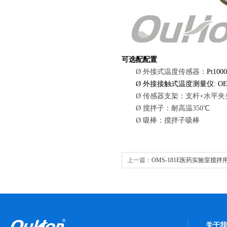
可选配配置
Ø
外接式温度传感器
：
Pt10
Ø
外接接触式温度测量仪: O
Ø
传感器支架
：
支杆
+水平夹
Ø
搅拌子：耐高温350℃
Ø
吸棒：搅拌子吸棒
上一篇：
OMS-181E医药实验室搅
搅拌器
关于我