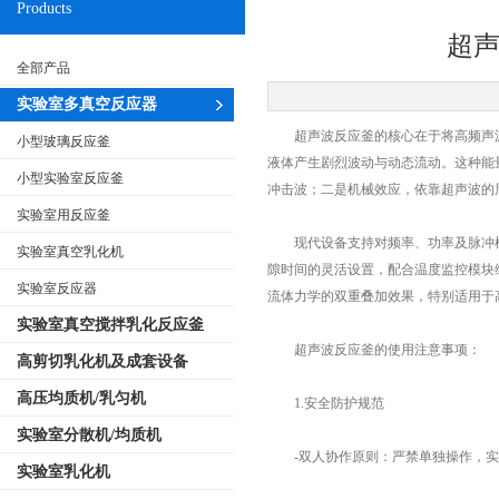
Products
超
全部产品
实验室多真空反应器
超声波反应釜的核心在于将高频声波
小型玻璃反应釜
液体产生剧烈波动与动态流动。这种能
小型实验室反应釜
冲击波；二是机械效应，依靠超声波的
实验室用反应釜
现代设备支持对频率、功率及脉冲模
实验室真空乳化机
隙时间的灵活设置，配合温度监控模块
实验室反应器
流体力学的双重叠加效果，特别适用于
实验室真空搅拌乳化反应釜
超声波反应釜的使用注意事项：
高剪切乳化机及成套设备
高压均质机/乳匀机
1.安全防护规范
实验室分散机/均质机
-双人协作原则：严禁单独操作，实验
实验室乳化机